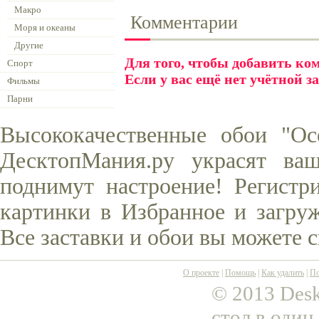
Макро
Комментарии
Моря и океаны
Другие
Для того, чтобы добавить к
Спорт
Если у вас ещё нет учётной з
Фильмы
Парни
Высококачественные обои "Ос
ДесктопМания.ру украсят ва
поднимут настроение! Регистр
картинки в Избранное и загруж
Все заставки и обои вы можете 
О проекте
|
Помощь
|
Как удалить
|
По
© 2013 Desk
стол в один