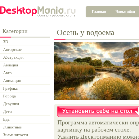
Главная
Новые обои
Категории
Осень у водоема
3D
Авторские
Абстракция
Авиация
Авто
Анимация
Графика
Города
Девушки
Дети
Еда
Программа автоматически опр
Животные
картинку на рабочем столе.
Знаменитости
Удалить Десктопманию можно 