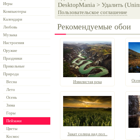
Игры
DesktopMania > Удалить (Unins
Компьютеры
Пользовательское соглашение
Календари
Рекомендуемые обои
Любовь
Музыка
Настроения
Оружие
Праздники
Прикольные
Природа
Осен
Весна
Извилистая река
Лето
Осень
Зима
Горы
Пейзажи
Цветы
Закат солнца над пол...
Космос