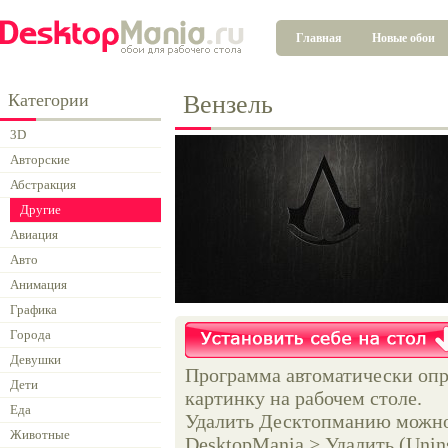
Главная
Новые обои
Категории
Вензель
3D
Авторские
Абстракция
Другие
Авиация
Авто
Анимация
Графика
Города
Девушки
Программа автоматически опр
Дети
картинку на рабочем столе.
Еда
Удалить Десктопманию можно 
Животные
DesktopMania > Удалить (Unins