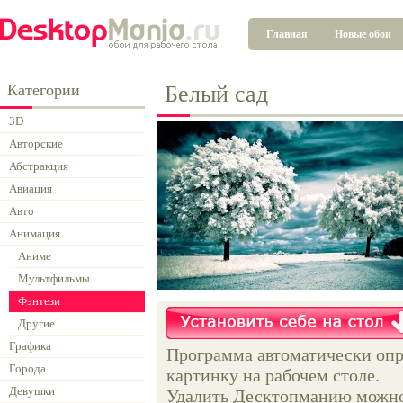
Главная
Новые обои
Категории
Белый сад
3D
Авторские
Абстракция
Авиация
Авто
Анимация
Аниме
Мультфильмы
Фэнтези
Другие
Графика
Программа автоматически опр
Города
картинку на рабочем столе.
Девушки
Удалить Десктопманию можно 