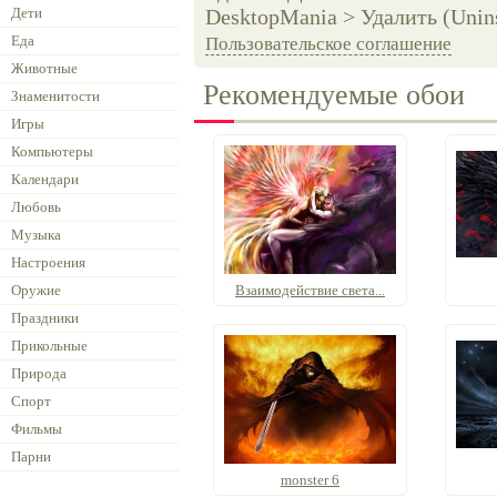
Дети
DesktopMania > Удалить (Unins
Еда
Пользовательское соглашение
Животные
Рекомендуемые обои
Знаменитости
Игры
Компьютеры
Календари
Любовь
Музыка
Настроения
Оружие
Взаимодействие света...
Праздники
Прикольные
Природа
Спорт
Фильмы
Парни
monster 6