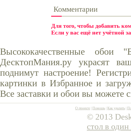
Комментарии
Для того, чтобы добавить к
Если у вас ещё нет учётной з
Высококачественные обои 
ДесктопМания.ру украсят ва
поднимут настроение! Регистр
картинки в Избранное и загруж
Все заставки и обои вы можете 
О проекте
|
Помощь
|
Как удалить
|
По
© 2013 Desk
стол в один