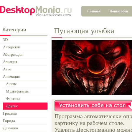
Главная
Новые обои
Категории
Пугающая улыбка
3D
Авторские
Абстракция
Авиация
Авто
Анимация
Аниме
Мультфильмы
Фэнтези
Другие
Графика
Программа автоматически опр
Города
картинку на рабочем столе.
Девушки
Удалить Десктопманию можно 