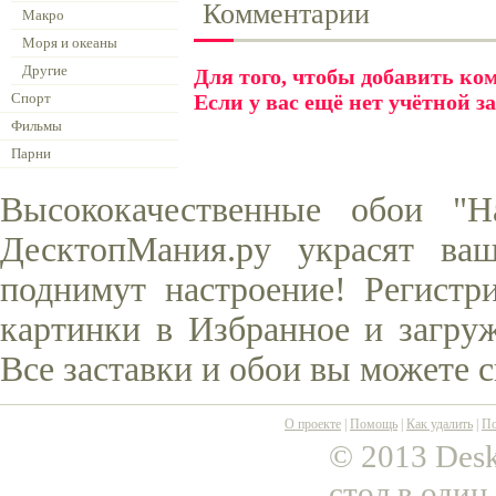
Комментарии
Макро
Моря и океаны
Другие
Для того, чтобы добавить к
Спорт
Если у вас ещё нет учётной з
Фильмы
Парни
Высококачественные обои "Н
ДесктопМания.ру украсят ва
поднимут настроение! Регистр
картинки в Избранное и загруж
Все заставки и обои вы можете 
О проекте
|
Помощь
|
Как удалить
|
По
© 2013 Desk
стол в один