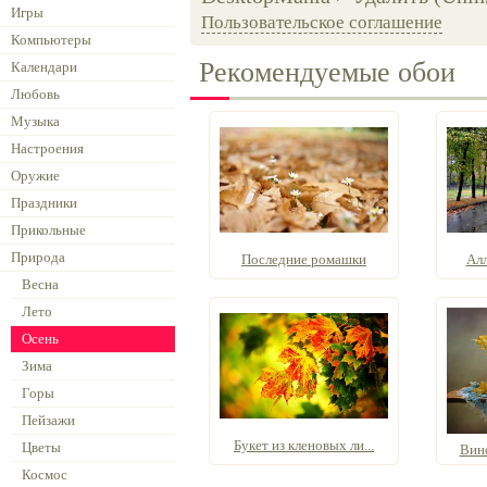
Игры
Пользовательское соглашение
Компьютеры
Рекомендуемые обои
Календари
Любовь
Музыка
Настроения
Оружие
Праздники
Прикольные
Природа
Последние ромашки
Алл
Весна
Лето
Осень
Зима
Горы
Пейзажи
Букет из кленовых ли...
Цветы
Вино
Космос