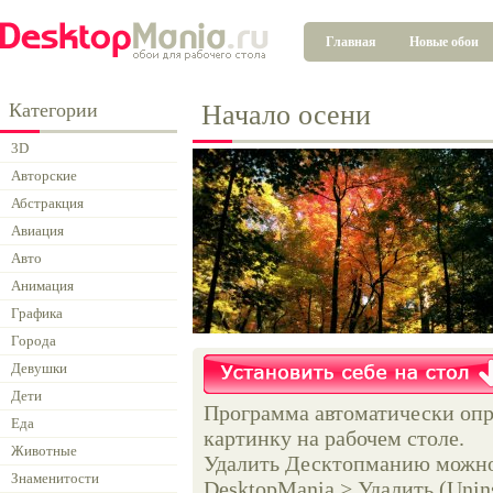
Главная
Новые обои
Категории
Начало осени
3D
Авторские
Абстракция
Авиация
Авто
Анимация
Графика
Города
Девушки
Дети
Программа автоматически опр
Еда
картинку на рабочем столе.
Животные
Удалить Десктопманию можно 
Знаменитости
DesktopMania > Удалить (Unins