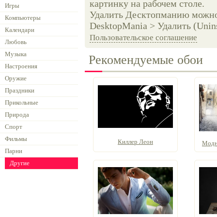
картинку на рабочем столе.
Игры
Удалить Десктопманию можно 
Компьютеры
DesktopMania > Удалить (Unins
Календари
Пользовательское соглашение
Любовь
Музыка
Рекомендуемые обои
Настроения
Оружие
Праздники
Прикольные
Природа
Спорт
Фильмы
Киллер Леон
Модн
Парни
Другие