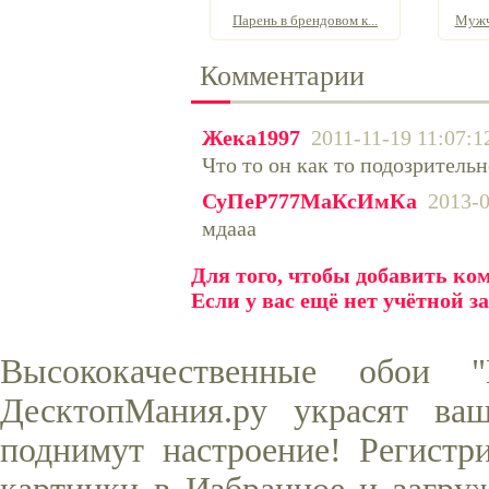
Парень в брендовом к...
Мужчи
Комментарии
Жека1997
2011-11-19 11:07:1
Что то он как то подозритель
СуПеР777МаКсИмКа
2013-0
мдааа
Для того, чтобы добавить к
Если у вас ещё нет учётной з
Высококачественные обои
ДесктопМания.ру украсят ва
поднимут настроение! Регистр