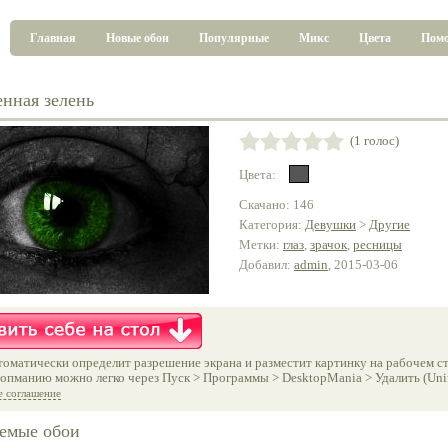
Главная
Новые обои
Популярные
Микс
Цвета
Пом
енная зелень
(1 голос)
Цвета:
Скачано: 146
Категория:
Девушки
>
Другие
Метки:
глаз
,
зрачок
,
ресницы
Добавил:
admin
, 2015-03-06
оматически определит разрешение экрана и разместит картинку на рабочем ст
опманию можно легко через Пуск > Программы > DesktopMania > Удалить (Unins
е соглашение
емые обои