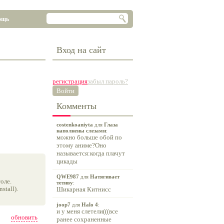
ощь
Вход на сайт
регистрация
забыл пароль?
Войти
Комменты
costenkoaniyta
для
Глаза
наполнены слезами
:
можно больше обой по
этому аниме?Оно
называется:когда плачут
цикады
QWE987
для
Натягивает
оле.
тетиву
:
tall).
Шикарная Китнисс
joop7
для
Halo 4
:
и у меня слетели(((все
обновить
ранее сохраненные