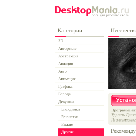
Категории
Неестеств
3D
Авторские
Абстракция
Авиация
Авто
Анимация
Графика
Города
Девушки
Блондинки
Программа авт
Удалить Дескт
Брюнетки
Пользовательско
Рыжие
Рекоменду
Другие