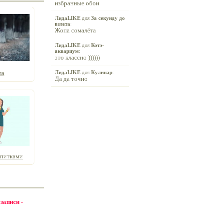
избранные обои
ЛидаLIKE
для
За секунду до
взлета
:
Жопа сомалёта
ЛидаLIKE
для
Котэ-
аквариум
:
это классно ))))))
ла
ЛидаLIKE
для
Кулинар
:
Да да точно
апитками
 записи -