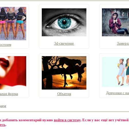
3d-свечение
Замерз
остоим
Девчонки с н
ьная форма
Объятия
рии
бы добавить комментарий нужно
войти в систему
. Если у вас ещё нет учётной
есь
.