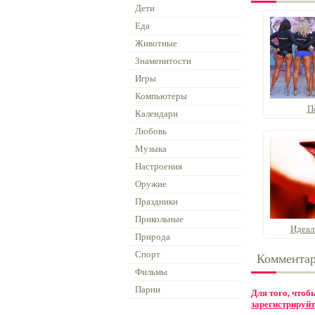
Дети
Еда
Животные
Знаменитости
Игры
Компьютеры
П
Календари
Любовь
Музыка
Настроения
Оружие
Праздники
Прикольные
Идеал
Природа
Спорт
Коммента
Фильмы
Парни
Для того, что
зарегистрируйт