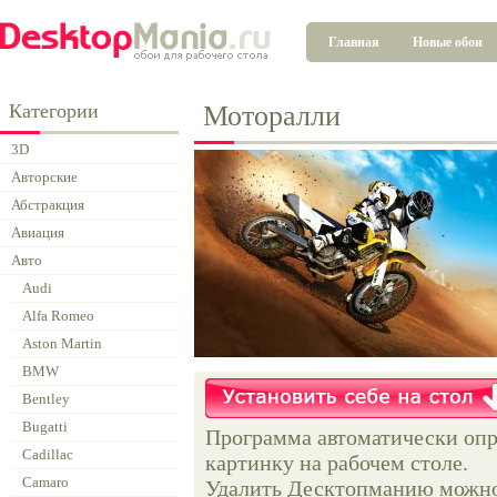
Главная
Новые обои
Категории
Моторалли
3D
Авторские
Абстракция
Авиация
Авто
Audi
Alfa Romeo
Aston Martin
BMW
Bentley
Bugatti
Программа автоматически опр
Cadillac
картинку на рабочем столе.
Camaro
Удалить Десктопманию можно 