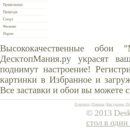
Прикольные
Природа
Спорт
Фильмы
Парни
Высококачественные обои 
ДесктопМания.ру украсят ва
поднимут настроение! Регистр
картинки в Избранное и загруж
Все заставки и обои вы можете 
О проекте
|
Помощь
|
Как удалить
|
По
© 2013 Desk
стол в один