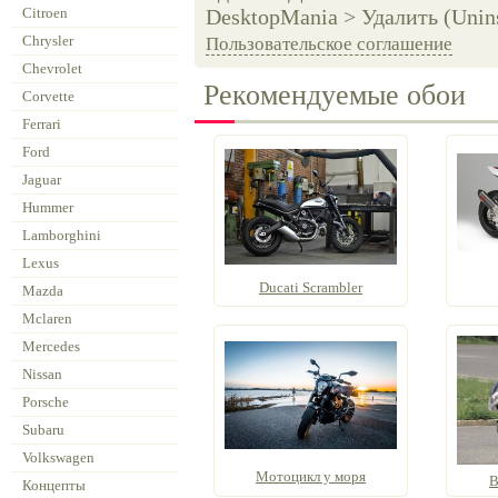
Citroen
DesktopMania > Удалить (Unins
Chrysler
Пользовательское соглашение
Chevrolet
Рекомендуемые обои
Corvette
Ferrari
Ford
Jaguar
Hummer
Lamborghini
Lexus
Ducati Scrambler
Mazda
Mclaren
Mercedes
Nissan
Porsche
Subaru
Volkswagen
Мотоцикл у моря
B
Концепты