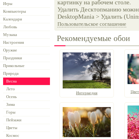
картинку на рабочем столе.
Игры
Удалить Десктопманию можно 
Компьютеры
DesktopMania > Удалить (Unins
Календари
Пользовательское соглашение
Любовь
Музыка
Рекомендуемые обои
Настроения
Оружие
Праздники
Прикольные
Природа
Весна
Лето
Цвет
Интермедия
Осень
Зима
Горы
Пейзажи
Цветы
Космос