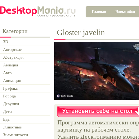
Главная
Новые обои
Категории
Gloster javelin
3D
Авторские
Абстракция
Авиация
Авто
Анимация
Графика
Города
Девушки
Дети
Еда
Программа автоматически опр
Животные
картинку на рабочем столе.
Знаменитости
Удалить Десктопманию можно 