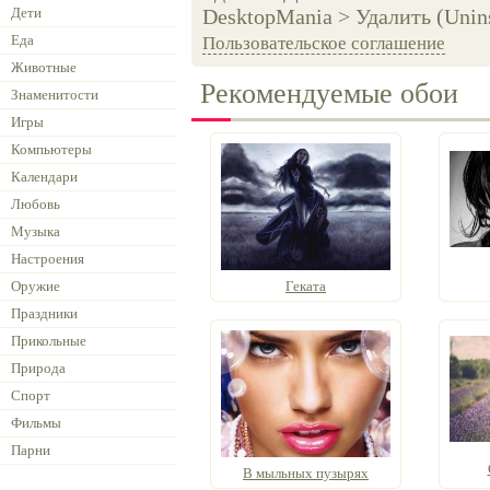
Дети
DesktopMania > Удалить (Unins
Еда
Пользовательское соглашение
Животные
Рекомендуемые обои
Знаменитости
Игры
Компьютеры
Календари
Любовь
Музыка
Настроения
Оружие
Геката
Праздники
Прикольные
Природа
Спорт
Фильмы
Парни
В мыльных пузырях