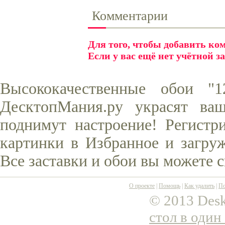
Комментарии
Для того, чтобы добавить к
Если у вас ещё нет учётной з
Высококачественные обои "
ДесктопМания.ру украсят ва
поднимут настроение! Регистр
картинки в Избранное и загруж
Все заставки и обои вы можете 
О проекте
|
Помощь
|
Как удалить
|
По
© 2013 Desk
стол в один