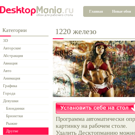
Главная
Новые обои
Категории
1220 железо
3D
Авторские
Абстракция
Авиация
Авто
Анимация
Графика
Города
Девушки
Блондинки
Брюнетки
Программа автоматически опр
Рыжие
картинку на рабочем столе.
Другие
Удалить Десктопманию можно 