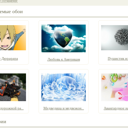
е соглашение
емые обои
 Дюрарара
Пушистик из
Любовь к Америкам
дорожной ра...
Медведица и медвежон...
Авангардное на
рии