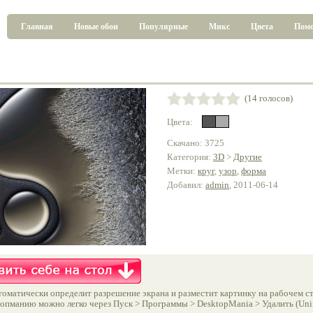
Главная
Новые обои
Популярные
Микс
Цвета
Пом
(14 голосов)
Цвета:
Скачано: 3725
Категория:
3D
>
Другие
Метки:
круг
,
узор
,
форма
Добавил:
admin
, 2011-06-14
оматически определит разрешение экрана и разместит картинку на рабочем ст
опманию можно легко через Пуск > Программы > DesktopMania > Удалить (Unins