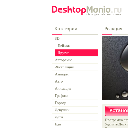
Категории
Реакция
3D
Пейзаж
Другие
Авторские
Абстракция
Авиация
Авто
Анимация
Графика
Города
Девушки
Дети
Программа авт
Еда
Удалить Дескт