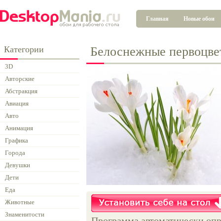
Главная
Новые обои
Категории
Белоснежные первоцве
3D
Авторские
Абстракция
Авиация
Авто
Анимация
Графика
Города
Девушки
Дети
Еда
Животные
Знаменитости
Программа автоматически опр