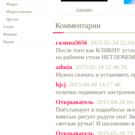
Макро
Синецвет
Моря и океаны
Другие
Комментарии
Спорт
Фильмы
галина5656
2015-02-24 22:04
Парни
После того как КЛИКНУ устан
на рабочем столе НЕТ.ПОЧЕМ
admin
2015-02-24 22:46:59
Нужно скачать и установить п
hjcj
2015-04-06 14:17:46
отлично поднимает настроение
Открыватель
2015-04-28 04:
Поёт,танцует в поднебесье зе
взвесью рисует радуги она! З
светлые ручьи! И шаловливо в
Открыватель
2015-05-20 23: