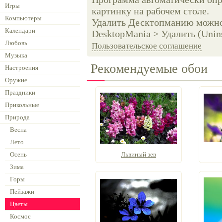
Игры
картинку на рабочем столе.
Компьютеры
Удалить Десктопманию можно 
Календари
DesktopMania > Удалить (Unins
Любовь
Пользовательское соглашение
Музыка
Рекомендуемые обои
Настроения
Оружие
Праздники
Прикольные
Природа
Весна
Лето
Осень
Львиный зев
Зима
Горы
Пейзажи
Цветы
Космос