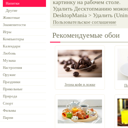
картинку на рабочем столе.
Напитки
Удалить Десктопманию можно 
Другие
DesktopMania > Удалить (Unins
Животные
Пользовательское соглашение
Знаменитости
Игры
Рекомендуемые обои
Компьютеры
Календари
Любовь
Музыка
Настроения
Оружие
Праздники
Зерна кофе в ложке
По
Прикольные
Природа
Спорт
Фильмы
Парни