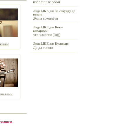
избранные обои
ЛидаLIKE
для
За секунду до
взлета
:
Жопа сомалёта
ЛидаLIKE
для
Котэ-
аквариум
:
это классно ))))))
книге
ЛидаLIKE
для
Кулинар
:
Да да точно
цветами
 записи -