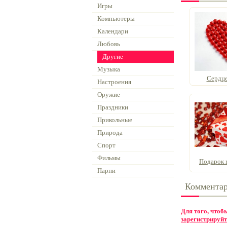
Игры
Компьютеры
Календари
Любовь
Другие
Музыка
Сердце
Настроения
Оружие
Праздники
Прикольные
Природа
Спорт
Фильмы
Подарок в
Парни
Коммента
Для того, что
зарегистрируйт