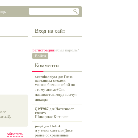
ощь
Вход на сайт
регистрация
забыл пароль?
Войти
Комменты
costenkoaniyta
для
Глаза
наполнены слезами
:
можно больше обой по
этому аниме?Оно
называется:когда плачут
цикады
QWE987
для
Натягивает
оле.
тетиву
:
tall).
Шикарная Китнисс
joop7
для
Halo 4
:
и у меня слетели(((все
обновить
ранее сохраненные