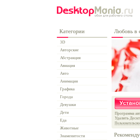
Категории
Любовь в 
3D
Авторские
Абстракция
Авиация
Авто
Анимация
Графика
Города
Девушки
Дети
Программа авт
Удалить Дескт
Еда
Пользовательско
Животные
Рекоменду
Знаменитости