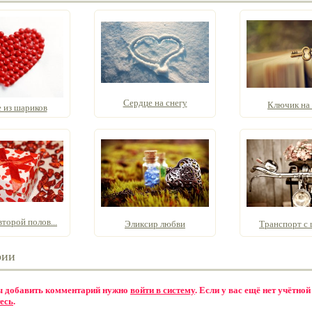
Сердце на снегу
Ключик на 
 из шариков
торой полов...
Эликсир любви
Транспорт с 
рии
бы добавить комментарий нужно
войти в систему
. Если у вас ещё нет учётной
есь
.