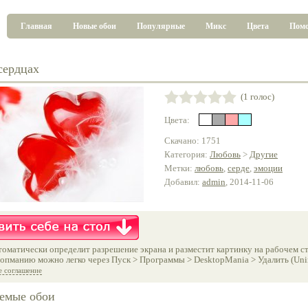
Главная
Новые обои
Популярные
Микс
Цвета
Пом
сердцах
(1 голос)
Цвета:
Скачано: 1751
Категория:
Любовь
>
Другие
Метки:
любовь
,
серде
,
эмоции
Добавил:
admin
, 2014-11-06
оматически определит разрешение экрана и разместит картинку на рабочем ст
опманию можно легко через Пуск > Программы > DesktopMania > Удалить (Unins
е соглашение
емые обои