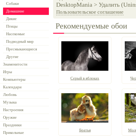
Собаки
DesktopMania > Удалить (Unins
Домашние
Пользовательское соглашение
Дикие
Рекомендуемые обои
Птицы
Насекомые
Подводный мир
Пресмыкающиеся
Другие
Знаменитости
Игры
Серый в яблоках
Че
Компьютеры
Календари
Любовь
Музыка
Настроения
Оружие
Праздники
Братья
Моло
Прикольные