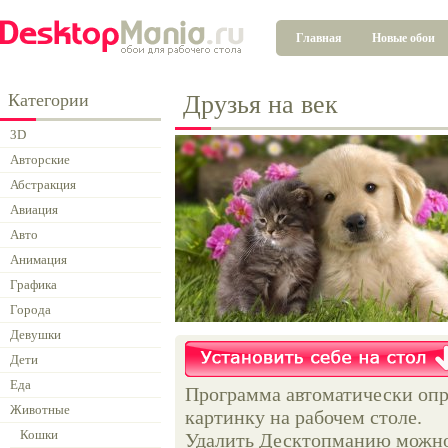
Главная
Новые обои
Категории
Друзья на век
3D
Авторские
Абстракция
Авиация
Авто
Анимация
Графика
Города
Девушки
Дети
Еда
Программа автоматически опр
Животные
картинку на рабочем столе.
Кошки
Удалить Десктопманию можно 