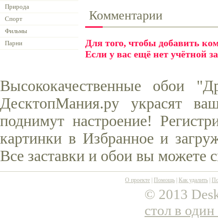
Природа
Комментарии
Спорт
Фильмы
Для того, чтобы добавить к
Парни
Если у вас ещё нет учётной з
Высококачественные обои "Д
ДесктопМания.ру украсят ва
поднимут настроение! Регистр
картинки в Избранное и загруж
Все заставки и обои вы можете 
О проекте
|
Помощь
|
Как удалить
|
По
© 2013 Desk
стол в один