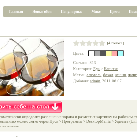
Главная
Новые обои
Популярные
Микс
Цвета
Пом
(4 голоса)
Цвета:
Скачано: 813
Категория:
Еда
>
Напитки
Метки:
алкоголь
,
бокал
,
коньяк
,
напи
Добавил:
admin
, 2011-06-07
оматически определит разрешение экрана и разместит картинку на рабочем ст
опманию можно легко через Пуск > Программы > DesktopMania > Удалить (Unins
е соглашение