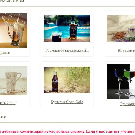
емые обои
Роскошное предложени...
Круасан и
Брызги
Бутылка Coca Cola
литый чай
Три кокт
рии
бы добавить комментарий нужно
войти в систему
. Если у вас ещё нет учётной