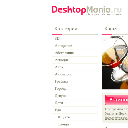
Категории
Коньяк
3D
Авторские
Абстракция
Авиация
Авто
Анимация
Графика
Города
Девушки
Дети
Программа авт
Еда
Удалить Дескт
Фрукты
Пользовательско
Овощи