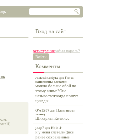
ощь
Вход на сайт
регистрация
забыл пароль?
Войти
Комменты
ток
costenkoaniyta
для
Глаза
наполнены слезами
:
можно больше обой по
этому аниме?Оно
называется:когда плачут
цикады
QWE987
для
Натягивает
тетиву
:
Шикарная Китнисс
оле.
tall).
joop7
для
Halo 4
:
и у меня слетели(((все
ранее сохраненные