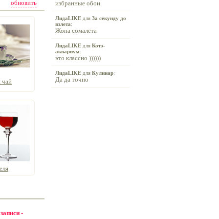
обновить
избранные обои
ЛидаLIKE
для
За секунду до
взлета
:
Жопа сомалёта
ЛидаLIKE
для
Котэ-
аквариум
:
это классно ))))))
ЛидаLIKE
для
Кулинар
:
Да да точно
 чай
еля
 записи -