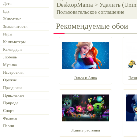
Дети
DesktopMania > Удалить (Unins
Еда
Пользовательское соглашение
Животные
Рекомендуемые обои
Знаменитости
Игры
Компьютеры
Календари
Любовь
Музыка
Настроения
Эльза и Анна
Пози
Оружие
Праздники
Прикольные
Природа
Спорт
Фильмы
Парни
Живые растения