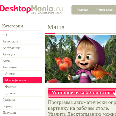
Главная
Новые обои
Категории
Маша
3D
Авторские
Абстракция
Авиация
Авто
Анимация
Аниме
Мультфильмы
Фэнтези
Другие
Графика
Программа автоматически опр
Города
картинку на рабочем столе.
Девушки
Удалить Десктопманию можно 