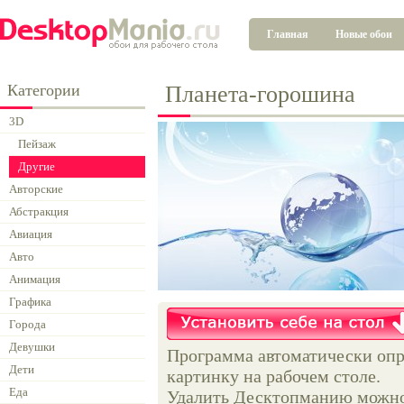
Главная
Новые обои
Категории
Планета-горошина
3D
Пейзаж
Другие
Авторские
Абстракция
Авиация
Авто
Анимация
Графика
Города
Девушки
Программа автоматически опр
Дети
картинку на рабочем столе.
Еда
Удалить Десктопманию можно 