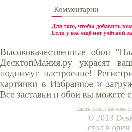
Комментарии
Для того, чтобы добавить к
Если у вас ещё нет учётной з
Высококачественные обои "Пл
ДесктопМания.ру украсят ва
поднимут настроение! Регистр
картинки в Избранное и загруж
Все заставки и обои вы можете 
О проекте
|
Помощь
|
Как удалить
|
По
© 2013 Desk
стол в один