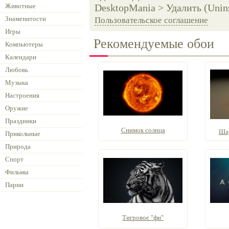
Животные
DesktopMania > Удалить (Unins
Знаменитости
Пользовательское соглашение
Игры
Рекомендуемые обои
Компьютеры
Календари
Любовь
Музыка
Настроения
Оружие
Праздники
Снимок солнца
Шар
Прикольные
Природа
Спорт
Фильмы
Парни
Тигровое "фи"