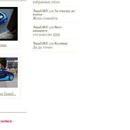
избранные обои
ЛидаLIKE
для
За секунду до
взлета
:
Жопа сомалёта
ЛидаLIKE
для
Котэ-
аквариум
:
это классно ))))))
ЛидаLIKE
для
Кулинар
:
окна
Да да точно
 Grand...
 записи -