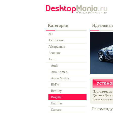
Категории
Идеальные
3D
Авторские
Абстракция
Авиация
Авто
Audi
Alfa Romeo
Aston Martin
BMW
Bentley
Программа авт
Удалить Дескт
Bugatti
Пользовательско
Cadillac
Рекоменду
Camaro