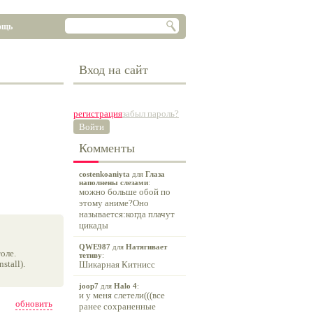
ощь
Вход на сайт
регистрация
забыл пароль?
Войти
Комменты
costenkoaniyta
для
Глаза
наполнены слезами
:
можно больше обой по
этому аниме?Оно
называется:когда плачут
цикады
QWE987
для
Натягивает
оле.
тетиву
:
tall).
Шикарная Китнисс
joop7
для
Halo 4
:
и у меня слетели(((все
обновить
ранее сохраненные