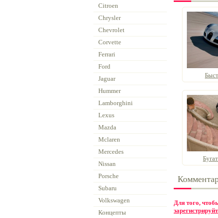
Citroen
Chrysler
Chevrolet
Corvette
Ferrari
Ford
Быст
Jaguar
Hummer
Lamborghini
Lexus
Mazda
Mclaren
Mercedes
Буга
Nissan
Porsche
Коммента
Subaru
Volkswagen
Для того, что
зарегистрируйт
Концепты