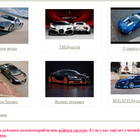
ТМ Бугатти
рее ветра
У твоего 
BUGATTI Veyron
тти Хермес
Bugatti терракот
рии
бы добавить комментарий нужно
войти в систему
. Если у вас ещё нет учётной
есь
.