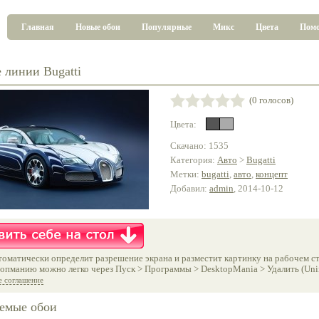
Главная
Новые обои
Популярные
Микс
Цвета
Пом
 линии Bugatti
(0 голосов)
Цвета:
Скачано: 1535
Категория:
Авто
>
Bugatti
Метки:
bugatti
,
авто
,
концепт
Добавил:
admin
, 2014-10-12
оматически определит разрешение экрана и разместит картинку на рабочем ст
опманию можно легко через Пуск > Программы > DesktopMania > Удалить (Unins
е соглашение
емые обои