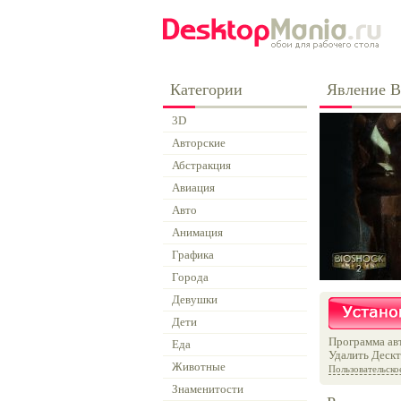
Категории
Явление B
3D
Авторские
Абстракция
Авиация
Авто
Анимация
Графика
Города
Девушки
Дети
Программа авт
Еда
Удалить Дескт
Животные
Пользовательско
Знаменитости