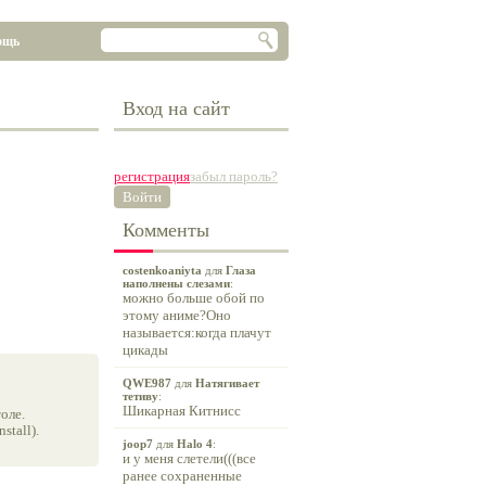
ощь
Вход на сайт
регистрация
забыл пароль?
Войти
Комменты
costenkoaniyta
для
Глаза
наполнены слезами
:
можно больше обой по
этому аниме?Оно
называется:когда плачут
цикады
QWE987
для
Натягивает
тетиву
:
Шикарная Китнисс
оле.
tall).
joop7
для
Halo 4
:
и у меня слетели(((все
ранее сохраненные