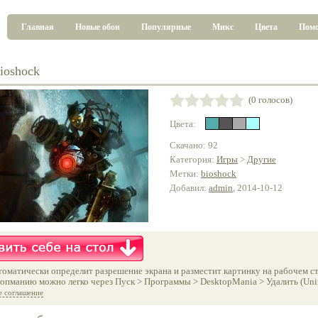
Главная
Новые обои
Популярные
Микс
Цвета
Пом
ioshock
(0 голосов)
Цвета:
Скачано: 92
Категория:
Игры
>
Другие
Метки:
bioshock
Добавил:
admin
, 2014-10-12
оматически определит разрешение экрана и разместит картинку на рабочем ст
опманию можно легко через Пуск > Программы > DesktopMania > Удалить (Unins
е соглашение