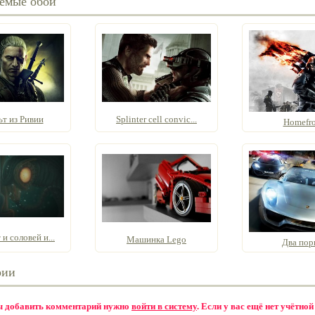
емые обои
ьт из Ривии
Splinter cell convic...
Homefro
и соловей и...
Машинка Lego
Два по
рии
бы добавить комментарий нужно
войти в систему
. Если у вас ещё нет учётной