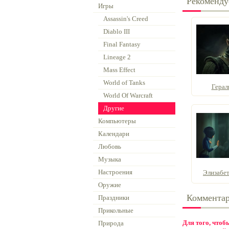
Рекоменду
Игры
Assassin's Creed
Diablo III
Final Fantasy
Lineage 2
Mass Effect
World of Tanks
Герал
World Of Warcraft
Другие
Компьютеры
Календари
Любовь
Музыка
Настроения
Элизабет 
Оружие
Коммента
Праздники
Прикольные
Для того, что
Природа