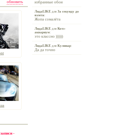
обновить
избранные обои
ЛидаLIKE
для
За секунду до
взлета
:
Жопа сомалёта
ЛидаLIKE
для
Котэ-
аквариум
:
это классно ))))))
ЛидаLIKE
для
Кулинар
:
Да да точно
nt
рша
 записи -