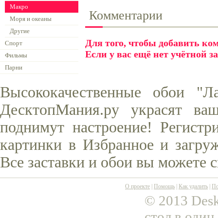
Макро
Комментарии
Моря и океаны
Другие
Для того, чтобы добавить к
Спорт
Если у вас ещё нет учётной з
Фильмы
Парни
Высококачественные обои "Л
ДесктопМания.ру украсят ва
поднимут настроение! Регистр
картинки в Избранное и загруж
Все заставки и обои вы можете 
О проекте
|
Помощь
|
Как удалить
|
По
© 2013 Desk
стол в один