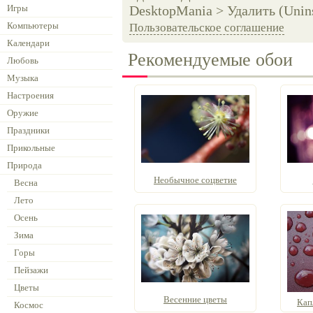
Игры
DesktopMania > Удалить (Unins
Компьютеры
Пользовательское соглашение
Календари
Рекомендуемые обои
Любовь
Музыка
Настроения
Оружие
Праздники
Прикольные
Природа
Необычное соцветие
Весна
Лето
Осень
Зима
Горы
Пейзажи
Цветы
Весенние цветы
Кап
Космос