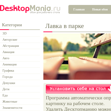
Главная
Новые обои
Категории
Лавка в парке
3D
Авторские
Абстракция
Авиация
Авто
Анимация
Графика
Города
Девушки
Дети
Еда
Программа автоматически опр
Животные
картинку на рабочем столе.
Знаменитости
Удалить Десктопманию можно 