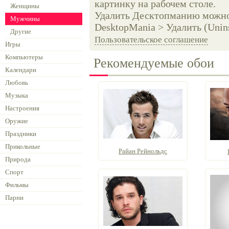
картинку на рабочем столе.
Женщины
Удалить Десктопманию можно 
Мужчины
DesktopMania > Удалить (Unins
Другие
Пользовательское соглашение
Игры
Компьютеры
Рекомендуемые обои
Календари
Любовь
Музыка
Настроения
Оружие
Праздники
Прикольные
Райан Рейнольдс
Природа
Спорт
Фильмы
Парни