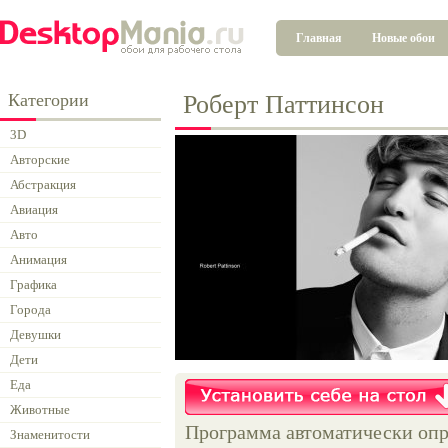
Главная
Новые обои
Категории
Роберт Паттинсон
3D
Авторские
Абстракция
Авиация
Авто
Анимация
Графика
Города
Девушки
Дети
Еда
Животные
Программа автоматически опр
Знаменитости