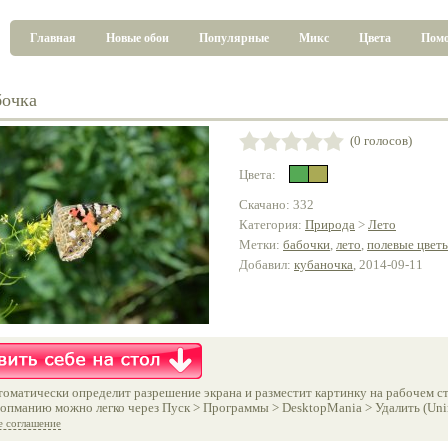
Главная
Новые обои
Популярные
Микс
Цвета
Пом
бочка
(0 голосов)
Цвета:
Скачано: 332
Категория:
Природа
>
Лето
Метки:
бабочки
,
лето
,
полевые цвет
Добавил:
кубаночка
, 2014-09-11
оматически определит разрешение экрана и разместит картинку на рабочем ст
опманию можно легко через Пуск > Программы > DesktopMania > Удалить (Unins
е соглашение