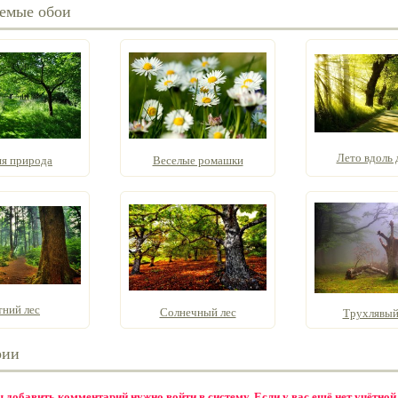
емые обои
Лето вдоль 
яя природа
Веселые ромашки
тний лес
Солнечный лес
Трухлявый
рии
бы добавить комментарий нужно
войти в систему
. Если у вас ещё нет учётной