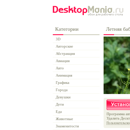
Категории
Летняя ба
3D
Авторские
Абстракция
Авиация
Авто
Анимация
Графика
Города
Девушки
Дети
Еда
Программа авт
Удалить Дескт
Животные
Пользовательско
Знаменитости