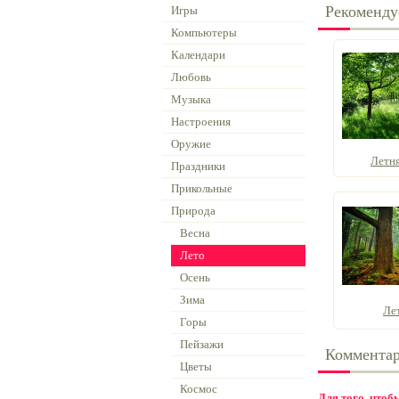
Рекоменду
Игры
Компьютеры
Календари
Любовь
Музыка
Настроения
Оружие
Летн
Праздники
Прикольные
Природа
Весна
Лето
Осень
Зима
Ле
Горы
Пейзажи
Коммента
Цветы
Космос
Для того, что