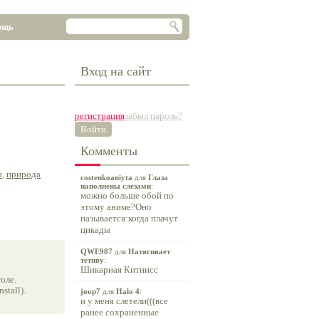
ощь
Вход на сайт
регистрация
забыл пароль?
Войти
Комменты
ы
,
природа
costenkoaniyta
для
Глаза
наполнены слезами
:
можно больше обой по
этому аниме?Оно
называется:когда плачут
цикады
QWE987
для
Натягивает
тетиву
:
Шикарная Китнисс
оле.
tall).
joop7
для
Halo 4
:
и у меня слетели(((все
ранее сохраненные