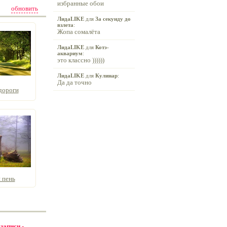
избранные обои
обновить
ЛидаLIKE
для
За секунду до
взлета
:
Жопа сомалёта
ЛидаLIKE
для
Котэ-
аквариум
:
это классно ))))))
ЛидаLIKE
для
Кулинар
:
Да да точно
дороги
 пень
 записи -