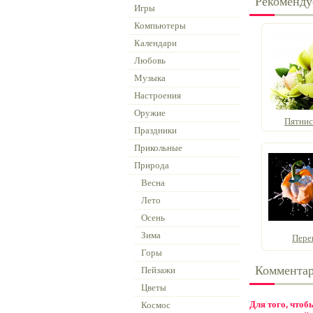
Рекоменду
Игры
Компьютеры
Календари
Любовь
Музыка
Настроения
Оружие
Пятнис
Праздники
Прикольные
Природа
Весна
Лето
Осень
Зима
Пере
Горы
Коммента
Пейзажи
Цветы
Для того, что
Космос