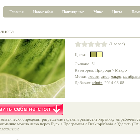
Главная
Новые обои
Популярные
Микс
Цвета
Пом
листа
(1 голос)
Цвета:
Скачано: 51
Категория:
Природа
>
Макро
Метки:
жилки
,
лист
,
макро
,
мембран
Добавил:
admin
, 2014-08-08
оматически определит разрешение экрана и разместит картинку на рабочем ст
опманию можно легко через Пуск > Программы > DesktopMania > Удалить (Unins
е соглашение