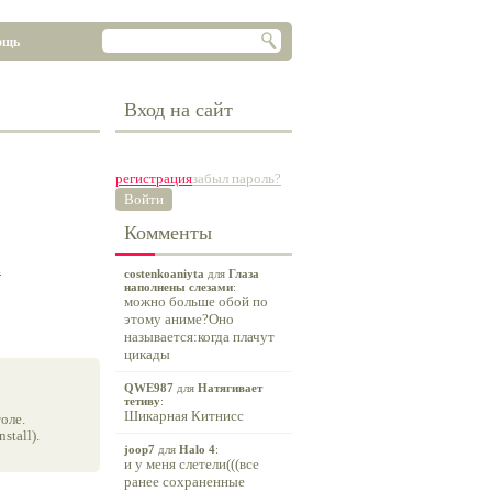
ощь
Вход на сайт
регистрация
забыл пароль?
Войти
Комменты
а
costenkoaniyta
для
Глаза
наполнены слезами
:
можно больше обой по
этому аниме?Оно
называется:когда плачут
цикады
QWE987
для
Натягивает
тетиву
:
Шикарная Китнисс
оле.
tall).
joop7
для
Halo 4
:
и у меня слетели(((все
ранее сохраненные