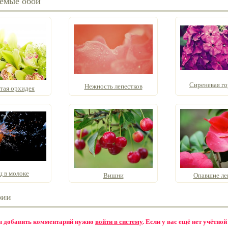
емые обои
Сиреневая го
Нежность лепестков
тая орхидея
ц в молоке
Вишни
Опавшие ле
рии
бы добавить комментарий нужно
войти в систему
. Если у вас ещё нет учётной