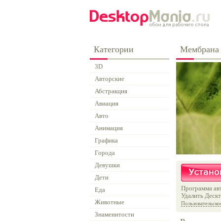
Категории
Мембрана 
3D
Авторские
Абстракция
Авиация
Авто
Анимация
Графика
Города
Девушки
Дети
Программа авт
Еда
Удалить Дескт
Животные
Пользовательско
Знаменитости