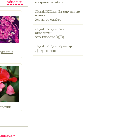
обновить
избранные обои
ЛидаLIKE
для
За секунду до
взлета
:
Жопа сомалёта
ЛидаLIKE
для
Котэ-
аквариум
:
это классно ))))))
ЛидаLIKE
для
Кулинар
:
Да да точно
ртензия
пестки
 записи -