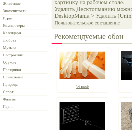
картинку на рабочем столе.
Животные
Удалить Десктопманию можно 
Знаменитости
DesktopMania > Удалить (Unins
Игры
Пользовательское соглашение
Компьютеры
Календари
Рекомендуемые обои
Любовь
Музыка
Настроения
Оружие
Праздники
Прикольные
Природа
3d-pank
Спорт
Фильмы
Парни