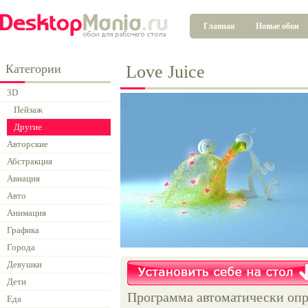
Главная
Новые обои
Категории
Love Juice
3D
Пейзаж
Другие
Авторские
Абстракция
Авиация
Авто
Анимация
Графика
Города
Девушки
Дети
Программа автоматически опр
Еда