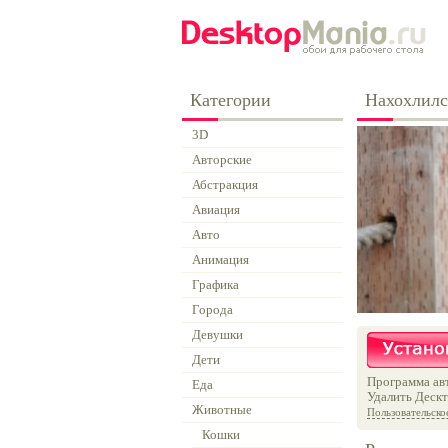
Категории
Нахохлилс
3D
Авторские
Абстракция
Авиация
Авто
Анимация
Графика
Города
Девушки
Дети
Программа авт
Еда
Удалить Дескт
Животные
Пользовательско
Кошки