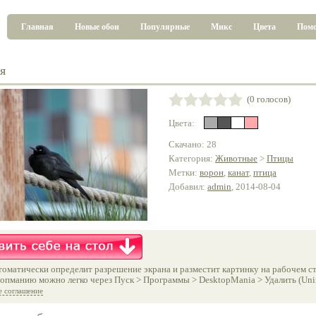
Главная
Новые обои
Популярные
Микс
Цвета
Пом
я
(0 голосов)
Цвета:
Скачано: 28
Категория:
Животные
>
Птицы
Метки:
ворон
,
канат
,
птица
Добавил:
admin
, 2014-08-04
оматически определит разрешение экрана и разместит картинку на рабочем ст
опманию можно легко через Пуск > Программы > DesktopMania > Удалить (Unins
е соглашение