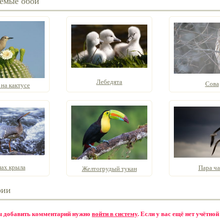
емые обои
Лебедята
Сова
 на кактусе
мах крыла
Пара ча
Желтогрудый тукан
рии
бы добавить комментарий нужно
войти в систему
. Если у вас ещё нет учётной