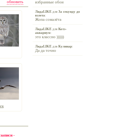
обновить
избранные обои
ЛидаLIKE
для
За секунду до
взлета
:
Жопа сомалёта
ЛидаLIKE
для
Котэ-
аквариум
:
это классно ))))))
ЛидаLIKE
для
Кулинар
:
Да да точно
ек
 записи -