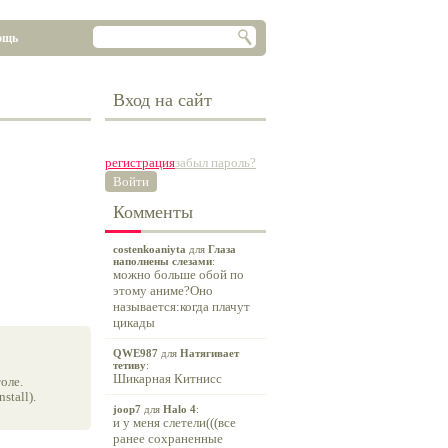
ощь
Вход на сайт
регистрация
забыл пароль?
Войти
Комменты
costenkoaniyta
для
Глаза
наполнены слезами
:
можно больше обой по
этому аниме?Оно
называется:когда плачут
цикады
QWE987
для
Натягивает
тетиву
:
Шикарная Китнисс
оле.
tall).
joop7
для
Halo 4
:
и у меня слетели(((все
ранее сохраненные