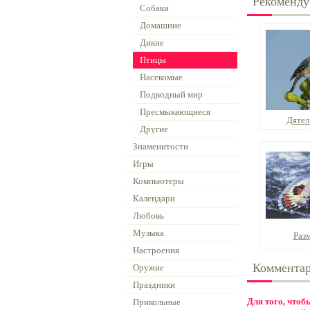
Рекоменду
Собаки
Домашние
Дикие
Птицы
Насекомые
Подводный мир
Пресмыкающиеся
Дятел
Другие
Знаменитости
Игры
Компьютеры
Календари
Любовь
Музыка
Раз
Настроения
Коммента
Оружие
Праздники
Для того, что
Прикольные