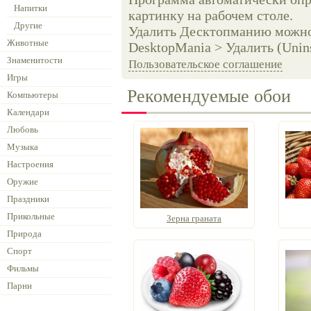
Напитки
картинку на рабочем столе.
Другие
Удалить Десктопманию можно 
Животные
DesktopMania > Удалить (Unins
Знаменитости
Пользовательское соглашение
Игры
Рекомендуемые обои
Компьютеры
Календари
Любовь
Музыка
Настроения
Оружие
Праздники
Прикольные
Зерна граната
Природа
Спорт
Фильмы
Парни