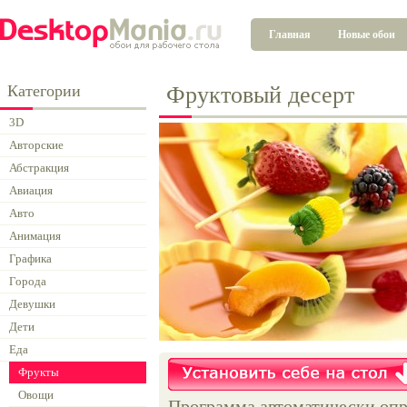
Главная
Новые обои
Категории
Фруктовый деcерт
3D
Авторские
Абстракция
Авиация
Авто
Анимация
Графика
Города
Девушки
Дети
Еда
Фрукты
Овощи
Программа автоматически опр