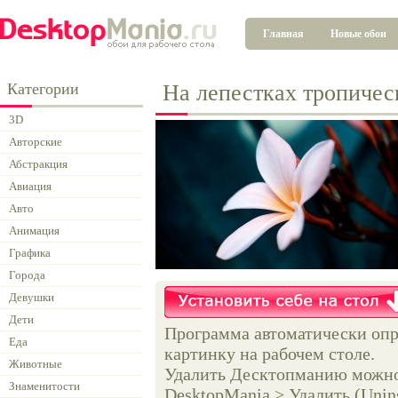
Главная
Новые обои
Категории
На лепестках тропичес
3D
Авторские
Абстракция
Авиация
Авто
Анимация
Графика
Города
Девушки
Дети
Программа автоматически опр
Еда
картинку на рабочем столе.
Животные
Удалить Десктопманию можно 
Знаменитости
DesktopMania > Удалить (Unins