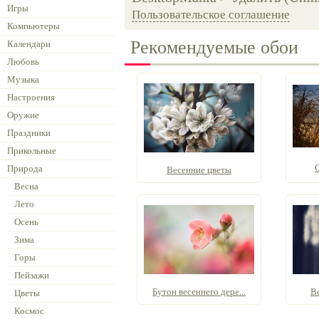
Игры
Пользовательское соглашение
Компьютеры
Рекомендуемые обои
Календари
Любовь
Музыка
Настроения
Оружие
Праздники
Прикольные
Природа
Весенние цветы
Весна
Лето
Осень
Зима
Горы
Пейзажи
Бутон весеннего дере...
В
Цветы
Космос