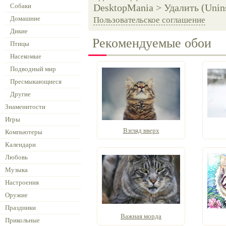
Собаки
DesktopMania > Удалить (Unins
Домашние
Пользовательское соглашение
Дикие
Рекомендуемые обои
Птицы
Насекомые
Подводный мир
Пресмыкающиеся
Другие
Знаменитости
Игры
Взгляд вверх
Компьютеры
Календари
Любовь
Музыка
Настроения
Оружие
Праздники
Важная морда
Прикольные