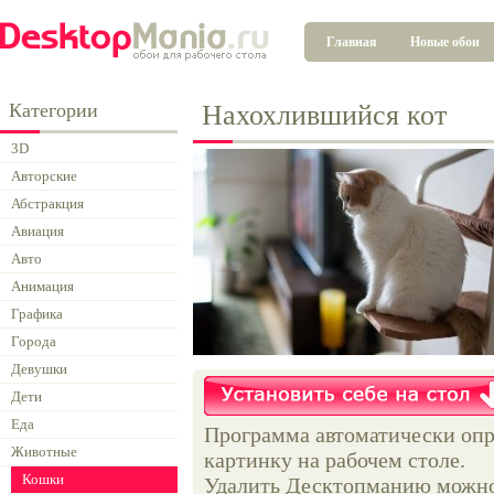
Главная
Новые обои
Категории
Нахохлившийся кот
3D
Авторские
Абстракция
Авиация
Авто
Анимация
Графика
Города
Девушки
Дети
Еда
Программа автоматически опр
Животные
картинку на рабочем столе.
Кошки
Удалить Десктопманию можно 