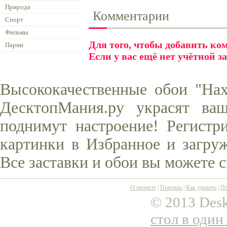
Природа
Комментарии
Спорт
Фильмы
Для того, чтобы добавить к
Парни
Если у вас ещё нет учётной з
Высококачественные обои "Нах
ДесктопМания.ру украсят ва
поднимут настроение! Регистр
картинки в Избранное и загруж
Все заставки и обои вы можете 
О проекте
|
Помощь
|
Как удалить
|
По
© 2013 Desk
стол в один