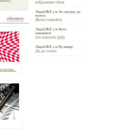
tall).
избранные обои
ЛидаLIKE
для
За секунду до
взлета
:
обновить
Жопа сомалёта
ЛидаLIKE
для
Котэ-
аквариум
:
это классно ))))))
ЛидаLIKE
для
Кулинар
:
Да да точно
ллюзия...