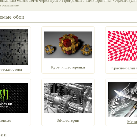
опманию можно легко через Пуск > Программы > DesktopMania > Удалить (Unins
е соглашение
емые обои
Кубы и шестеренки
Красно-белая и
ческая стена
onster
3d-шестерни
Мечи
рии