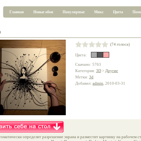
Главная
Новые обои
Популярные
Микс
Цвета
Пом
a
(74 голоса)
Цвета:
Скачано: 5763
Категория:
3D
>
Другие
Метки:
3d
Добавил:
admin
, 2010-03-31
оматически определит разрешение экрана и разместит картинку на рабочем ст