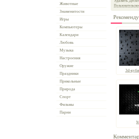
Удалить Дескт
Животные
Пользовательско
Знаменитости
Рекоменду
Игры
Компьютеры
Календари
Любовь
Музыка
Настроения
Оружие
3d-куби
Праздники
Прикольные
Природа
Спорт
Фильмы
Парни
M
Коммента