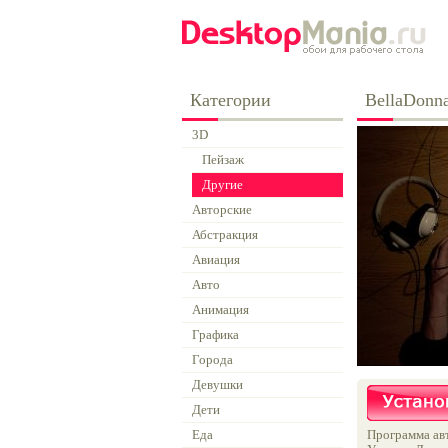
Категории
BellaDonn
3D
Пейзаж
Другие
Авторские
Абстракция
Авиация
Авто
Анимация
Графика
Города
Девушки
Дети
Еда
Программа авт