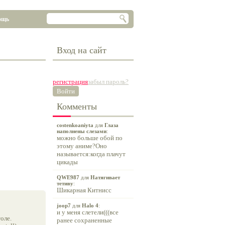
ощь
Вход на сайт
регистрация
забыл пароль?
Войти
Комменты
costenkoaniyta
для
Глаза
наполнены слезами
:
можно больше обой по
этому аниме?Оно
называется:когда плачут
цикады
QWE987
для
Натягивает
тетиву
:
Шикарная Китнисс
joop7
для
Halo 4
:
и у меня слетели(((все
оле.
ранее сохраненные