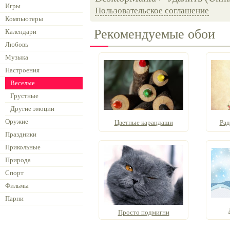
Игры
Пользовательское соглашение
Компьютеры
Рекомендуемые обои
Календари
Любовь
Музыка
Настроения
Веселые
Грустные
Другие эмоции
Оружие
Цветные карандаши
Рад
Праздники
Прикольные
Природа
Спорт
Фильмы
Парни
Просто подмигни