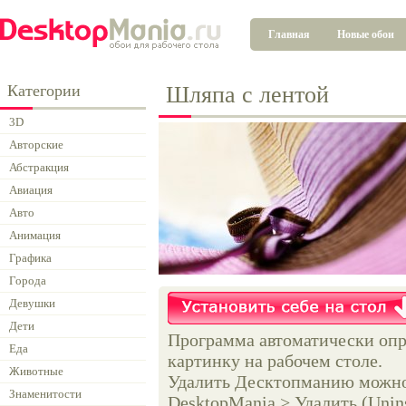
Главная
Новые обои
Категории
Шляпа с лентой
3D
Авторские
Абстракция
Авиация
Авто
Анимация
Графика
Города
Девушки
Дети
Программа автоматически опр
Еда
картинку на рабочем столе.
Животные
Удалить Десктопманию можно 
Знаменитости
DesktopMania > Удалить (Unins