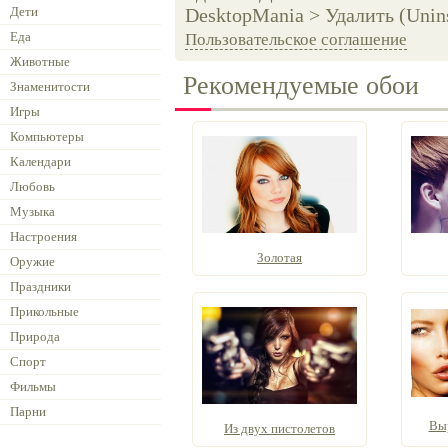
Дети
DesktopMania > Удалить (Unins
Еда
Пользовательское соглашение
Животные
Рекомендуемые обои
Знаменитости
Игры
Компьютеры
Календари
Любовь
Музыка
Настроения
Золотая
Оружие
Праздники
Прикольные
Природа
Спорт
Фильмы
Парни
Вы
Из двух пистолетов