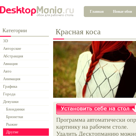
Главная
Новые обои
Категории
Красная коса
3D
Авторские
Абстракция
Авиация
Авто
Анимация
Графика
Города
Девушки
Блондинки
Брюнетки
Программа автоматически опр
Рыжие
картинку на рабочем столе.
Другие
Удалить Десктопманию можно 