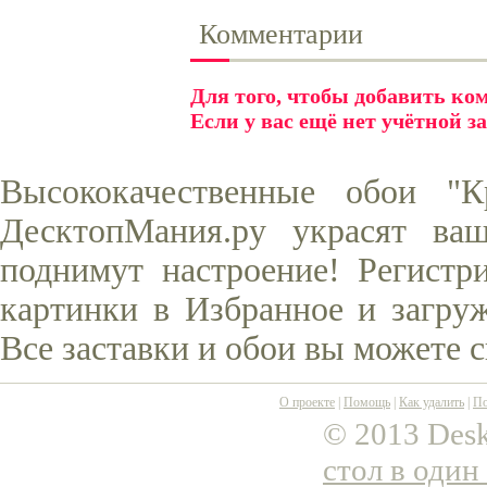
Комментарии
Для того, чтобы добавить к
Если у вас ещё нет учётной з
Высококачественные обои "К
ДесктопМания.ру украсят ва
поднимут настроение! Регистр
картинки в Избранное и загруж
Все заставки и обои вы можете 
О проекте
|
Помощь
|
Как удалить
|
По
© 2013 Desk
стол в один