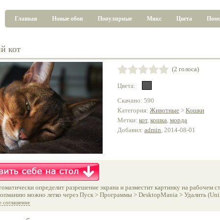
Главная
Новые обои
Популярные
Микс
Цвета
Пом
й кот
(2 голоса)
Цвета:
Скачано: 590
Категория:
Животные
>
Кошки
Метки:
кот
,
кошка
,
морда
Добавил:
admin
, 2014-08-01
оматически определит разрешение экрана и разместит картинку на рабочем ст
опманию можно легко через Пуск > Программы > DesktopMania > Удалить (Unins
е соглашение