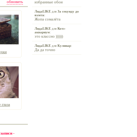
обновить
избранные обои
ЛидаLIKE
для
За секунду до
взлета
:
Жопа сомалёта
ЛидаLIKE
для
Котэ-
аквариум
:
это классно ))))))
ЛидаLIKE
для
Кулинар
:
Да да точно
очки
 глаза
 записи -