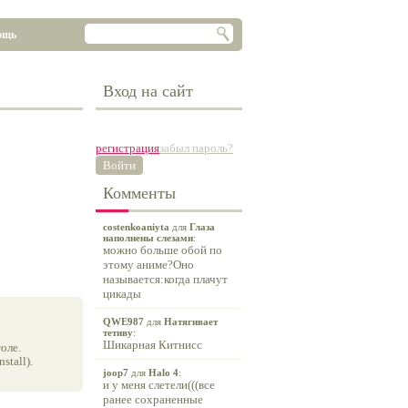
ощь
Вход на сайт
регистрация
забыл пароль?
Войти
Комменты
costenkoaniyta
для
Глаза
наполнены слезами
:
можно больше обой по
этому аниме?Оно
называется:когда плачут
цикады
QWE987
для
Натягивает
тетиву
:
Шикарная Китнисс
оле.
tall).
joop7
для
Halo 4
:
и у меня слетели(((все
ранее сохраненные