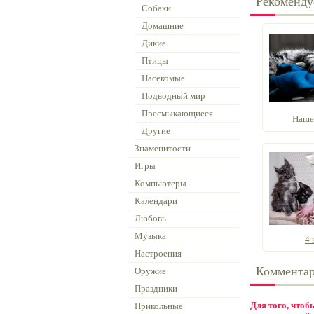
Рекоменду
Собаки
Домашние
Дикие
Птицы
Насекомые
Подводный мир
Пресмыкающиеся
Наше
Другие
Знаменитости
Игры
Компьютеры
Календари
Любовь
Музыка
4 
Настроения
Коммента
Оружие
Праздники
Для того, что
Прикольные