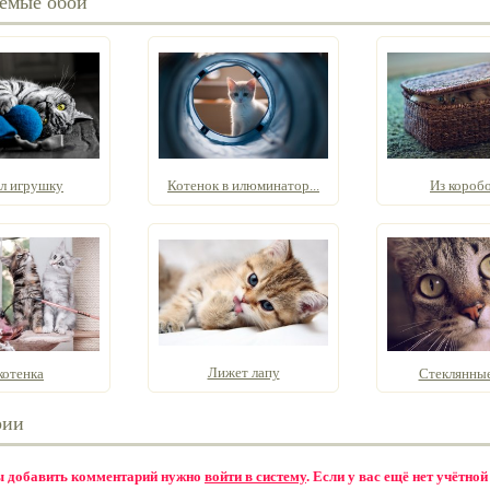
емые обои
л игрушку
Котенок в илюминатор...
Из короб
Лижет лапу
котенка
Стеклянные
рии
бы добавить комментарий нужно
войти в систему
. Если у вас ещё нет учётной