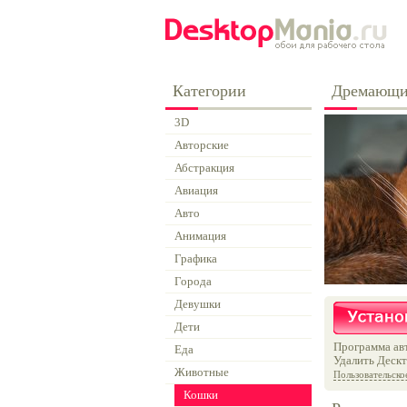
Категории
Дремающи
3D
Авторские
Абстракция
Авиация
Авто
Анимация
Графика
Города
Девушки
Дети
Программа авт
Еда
Удалить Дескт
Животные
Пользовательско
Кошки