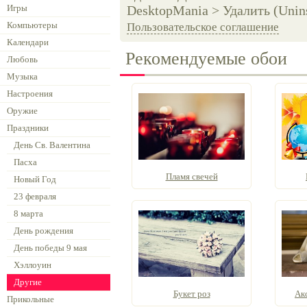
Игры
DesktopMania > Удалить (Unins
Компьютеры
Пользовательское соглашение
Календари
Рекомендуемые обои
Любовь
Музыка
Настроения
Оружие
Праздники
День Св. Валентина
Пасха
Пламя свечей
Новый Год
23 февраля
8 марта
День рождения
День победы 9 мая
Хэллоуин
Другие
Букет роз
Ак
Прикольные