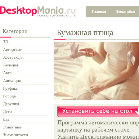
Главная
Новые обои
Категории
Бумажная птица
3D
Авторские
Абстракция
Авиация
Авто
Анимация
Графика
Города
Девушки
Дети
Еда
Программа автоматически опр
Животные
картинку на рабочем столе.
Знаменитости
Удалить Десктопманию можно 