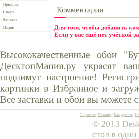
Природа
Комментарии
Спорт
Фильмы
Для того, чтобы добавить к
Парни
Если у вас ещё нет учётной з
Высококачественные обои "Б
ДесктопМания.ру украсят ва
поднимут настроение! Регистр
картинки в Избранное и загруж
Все заставки и обои вы можете 
О проекте
|
Помощь
|
Как удалить
|
По
© 2013 Desk
стол в один