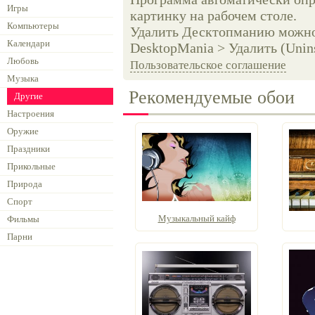
Игры
картинку на рабочем столе.
Компьютеры
Удалить Десктопманию можно 
Календари
DesktopMania > Удалить (Unins
Любовь
Пользовательское соглашение
Музыка
Рекомендуемые обои
Другие
Настроения
Оружие
Праздники
Прикольные
Природа
Спорт
Музыкальный кайф
Фильмы
Парни