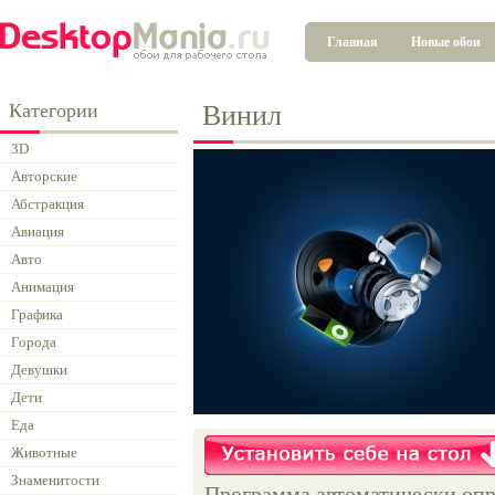
Главная
Новые обои
Категории
Винил
3D
Авторские
Абстракция
Авиация
Авто
Анимация
Графика
Города
Девушки
Дети
Еда
Животные
Знаменитости
Программа автоматически опр