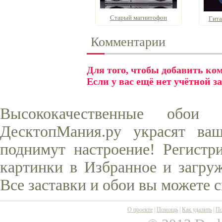
Старый магнитофон
Гита
Комментарии
Для того, чтобы добавить к
Если у вас ещё нет учётной з
Высококачественные обо
ДесктопМания.ру украсят ва
поднимут настроение! Регистр
картинки в Избранное и загруж
Все заставки и обои вы можете 
О проекте
|
Помощь
|
Как удалить
|
По