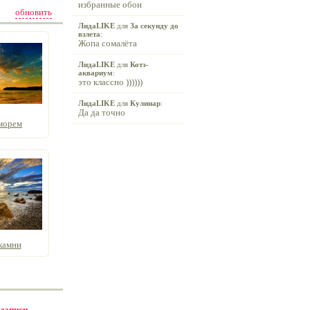
избранные обои
обновить
ЛидаLIKE
для
За секунду до
взлета
:
Жопа сомалёта
ЛидаLIKE
для
Котэ-
аквариум
:
это классно ))))))
ЛидаLIKE
для
Кулинар
:
Да да точно
морем
камни
 записи -