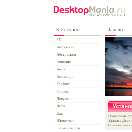
Категории
Зарево
3D
Авторские
Абстракция
Авиация
Авто
Анимация
Графика
Города
Девушки
Дети
Еда
Программа авт
Удалить Дескт
Животные
Пользовательско
Знаменитости