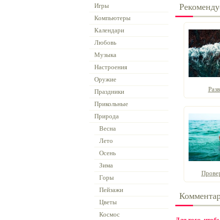
Игры
Рекоменду
Компьютеры
Календари
Любовь
Музыка
Настроения
Оружие
Раз
Праздники
Прикольные
Природа
Весна
Лето
Осень
Зима
Прове
Горы
Пейзажи
Коммента
Цветы
Космос
Для того, что