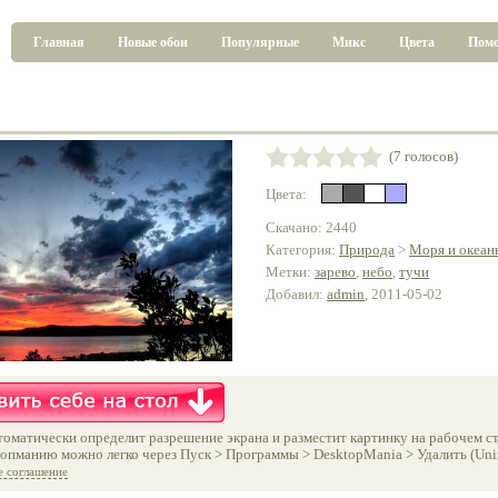
Главная
Новые обои
Популярные
Микс
Цвета
Пом
(7 голосов)
Цвета:
Скачано: 2440
Категория:
Природа
>
Моря и океан
Метки:
зарево
,
небо
,
тучи
Добавил:
admin
, 2011-05-02
оматически определит разрешение экрана и разместит картинку на рабочем ст
опманию можно легко через Пуск > Программы > DesktopMania > Удалить (Unins
е соглашение