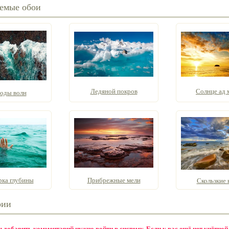
емые обои
Ледяной покров
Солнце ад 
воды волн
рка глубины
Прибрежные мели
Скользкие 
рии
бы добавить комментарий нужно
войти в систему
. Если у вас ещё нет учётной