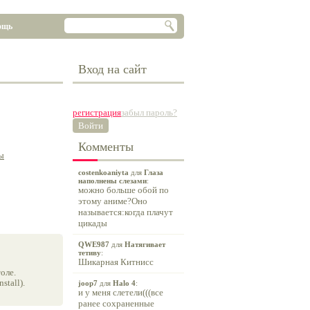
ощь
Вход на сайт
регистрация
забыл пароль?
Войти
Комменты
ы
costenkoaniyta
для
Глаза
наполнены слезами
:
можно больше обой по
этому аниме?Оно
называется:когда плачут
цикады
QWE987
для
Натягивает
тетиву
:
Шикарная Китнисс
оле.
tall).
joop7
для
Halo 4
:
и у меня слетели(((все
ранее сохраненные