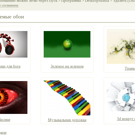
опманию можно легко через Пуск > Программы > DesktopMania > Удалить (Unins
е соглашение
емые обои
ки для бога
Зеленое на зеленом
Трав
3d вокруг
Часики
Музыкальная дорожка
рии