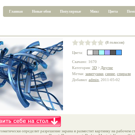
Главная
Новые обои
Популярные
Микс
Цвета
Пом
(8 голосов)
Цвета:
Скачано: 1670
Категория:
3D
>
Другие
Метки:
завитушки
,
синие
,
спирали
Добавил:
admin
, 2011-05-02
оматически определит разрешение экрана и разместит картинку на рабочем ст