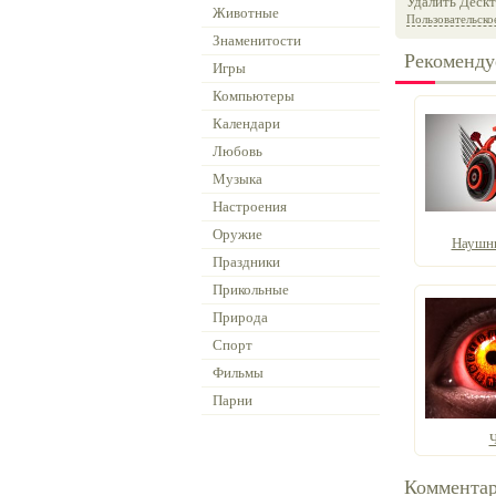
Удалить Дескт
Животные
Пользовательско
Знаменитости
Рекоменду
Игры
Компьютеры
Календари
Любовь
Музыка
Настроения
Оружие
Наушни
Праздники
Прикольные
Природа
Спорт
Фильмы
Парни
Коммента