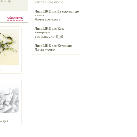
tall).
избранные обои
ЛидаLIKE
для
За секунду до
взлета
:
обновить
Жопа сомалёта
ЛидаLIKE
для
Котэ-
аквариум
:
это классно ))))))
ЛидаLIKE
для
Кулинар
:
Да да точно
ы
 шара