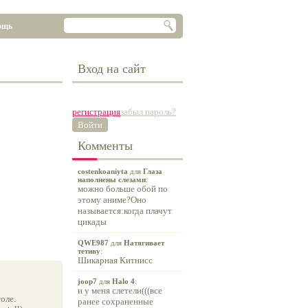
ощь
Вход на сайт
регистрация
забыл пароль?
Войти
Комменты
costenkoaniyta
для
Глаза
наполнены слезами
:
можно больше обой по
этому аниме?Оно
называется:когда плачут
цикады
QWE987
для
Натягивает
тетиву
:
Шикарная Китнисс
joop7
для
Halo 4
:
и у меня слетели(((все
оле.
ранее сохраненные