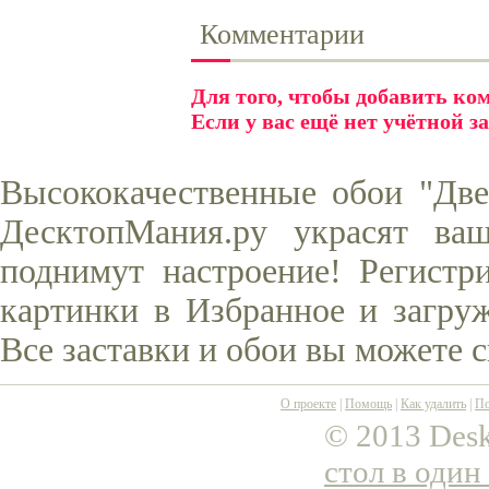
Комментарии
Для того, чтобы добавить к
Если у вас ещё нет учётной з
Высококачественные обои "Две
ДесктопМания.ру украсят ва
поднимут настроение! Регистр
картинки в Избранное и загруж
Все заставки и обои вы можете 
О проекте
|
Помощь
|
Как удалить
|
По
© 2013 Desk
стол в один