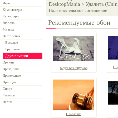
Игры
DesktopMania > Удалить (Unins
Компьютеры
Пользовательское соглашение
Календари
Рекомендуемые обои
Любовь
Музыка
Настроения
Веселые
Грустные
Другие эмоции
Оружие
Ст
Кеды без шнурков
Праздники
Прикольные
Природа
Спорт
Фильмы
Парни
C молотка