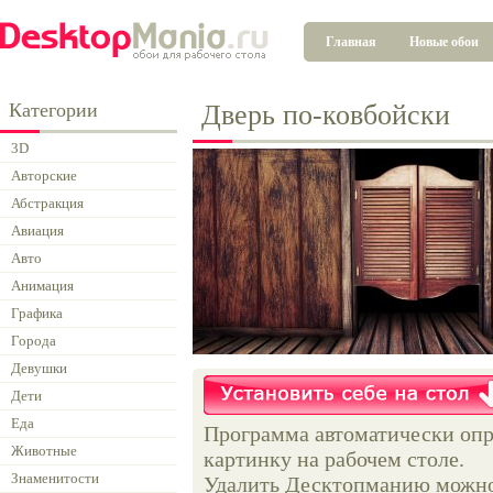
Главная
Новые обои
Категории
Дверь по-ковбойски
3D
Авторские
Абстракция
Авиация
Авто
Анимация
Графика
Города
Девушки
Дети
Еда
Программа автоматически опр
Животные
картинку на рабочем столе.
Знаменитости
Удалить Десктопманию можно 