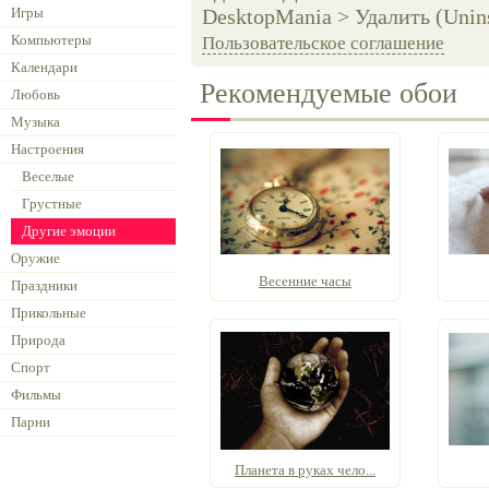
Игры
DesktopMania > Удалить (Unins
Компьютеры
Пользовательское соглашение
Календари
Рекомендуемые обои
Любовь
Музыка
Настроения
Веселые
Грустные
Другие эмоции
Оружие
Весенние часы
Праздники
Прикольные
Природа
Спорт
Фильмы
Парни
Планета в руках чело...