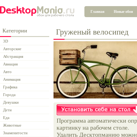
Главная
Новые обои
Категории
Груженый велосипед
3D
Авторские
Абстракция
Авиация
Авто
Анимация
Графика
Города
Девушки
Дети
Еда
Программа автоматически опр
Животные
картинку на рабочем столе.
Знаменитости
Удалить Десктопманию можно 