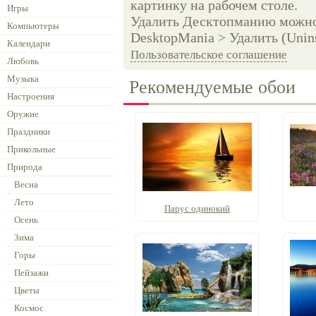
картинку на рабочем столе.
Игры
Удалить Десктопманию можно 
Компьютеры
DesktopMania > Удалить (Unins
Календари
Пользовательское соглашение
Любовь
Музыка
Рекомендуемые обои
Настроения
Оружие
Праздники
Прикольные
Природа
Весна
Лето
Парус одинокий
Осень
Зима
Горы
Пейзажи
Цветы
Космос