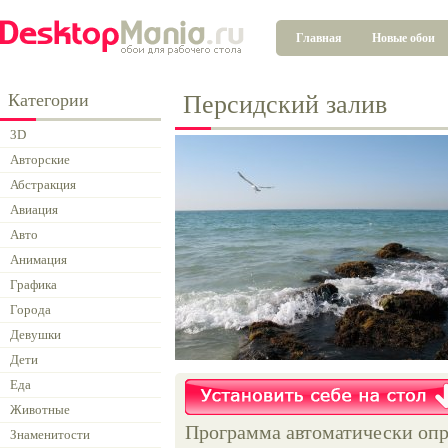
Главная
Новые обои
Категории
Персидский залив
3D
Авторские
Абстракция
Авиация
Авто
Анимация
Графика
Города
Девушки
Дети
Еда
Животные
Программа автоматически опр
Знаменитости