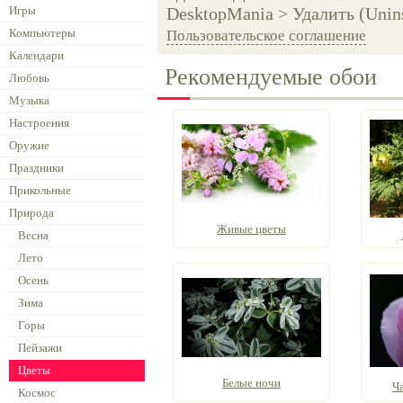
Игры
DesktopMania > Удалить (Unins
Компьютеры
Пользовательское соглашение
Календари
Рекомендуемые обои
Любовь
Музыка
Настроения
Оружие
Праздники
Прикольные
Природа
Живые цветы
Весна
Лето
Осень
Зима
Горы
Пейзажи
Цветы
Белые ночи
Ч
Космос