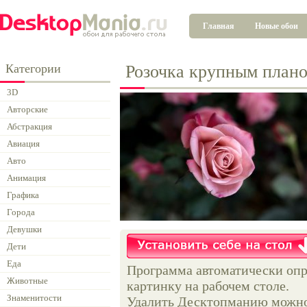
Главная
Новые обои
Категории
Розочка крупным план
3D
Авторские
Абстракция
Авиация
Авто
Анимация
Графика
Города
Девушки
Дети
Еда
Программа автоматически опр
Животные
картинку на рабочем столе.
Знаменитости
Удалить Десктопманию можно 