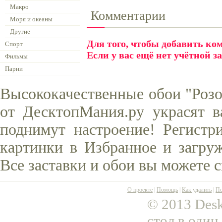
Макро
Комментарии
Моря и океаны
Другие
Для того, чтобы добавить к
Спорт
Если у вас ещё нет учётной з
Фильмы
Парни
Высококачественные обои "Розо
от ДесктопМания.ру украсят в
поднимут настроение! Регистр
картинки в Избранное и загруж
Все заставки и обои вы можете 
О проекте
|
Помощь
|
Как удалить
|
По
© 2013 Desk
стол в один