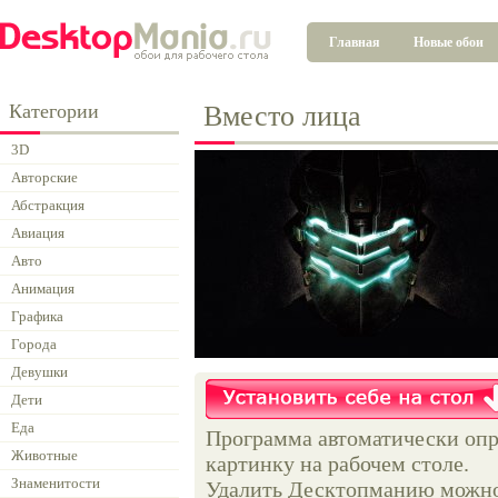
Главная
Новые обои
Категории
Вместо лица
3D
Авторские
Абстракция
Авиация
Авто
Анимация
Графика
Города
Девушки
Дети
Еда
Программа автоматически опр
Животные
картинку на рабочем столе.
Знаменитости
Удалить Десктопманию можно 