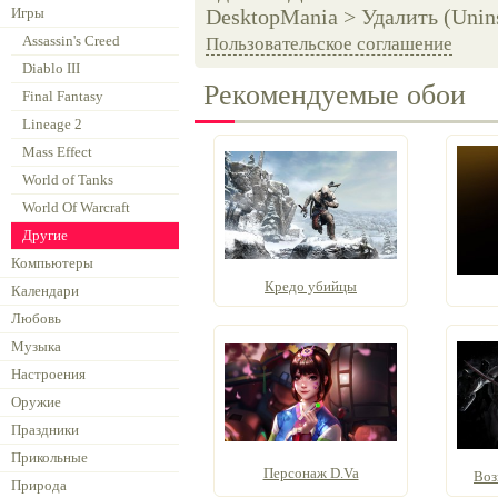
Игры
DesktopMania > Удалить (Unins
Assassin's Creed
Пользовательское соглашение
Diablo III
Рекомендуемые обои
Final Fantasy
Lineage 2
Mass Effect
World of Tanks
World Of Warcraft
Другие
Компьютеры
Кредо убийцы
Календари
Любовь
Музыка
Настроения
Оружие
Праздники
Прикольные
Персонаж D.Va
Воз
Природа