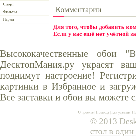
Спорт
Комментарии
Фильмы
Парни
Для того, чтобы добавить к
Если у вас ещё нет учётной з
Высококачественные обои "
ДесктопМания.ру украсят ва
поднимут настроение! Регистр
картинки в Избранное и загруж
Все заставки и обои вы можете 
О проекте
|
Помощь
|
Как удалить
|
По
© 2013 Desk
стол в один