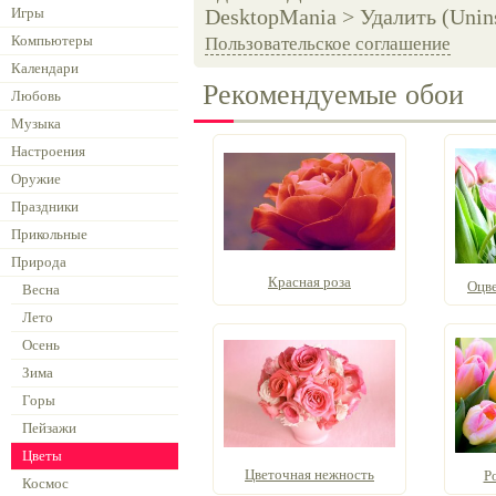
Игры
DesktopMania > Удалить (Unins
Компьютеры
Пользовательское соглашение
Календари
Рекомендуемые обои
Любовь
Музыка
Настроения
Оружие
Праздники
Прикольные
Природа
Красная роза
Оцв
Весна
Лето
Осень
Зима
Горы
Пейзажи
Цветы
Цветочная нежность
Р
Космос