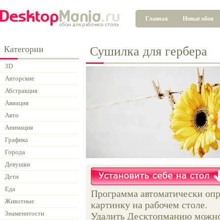
Главная
Новые обои
Категории
Сушилка для гербера
3D
Авторские
Абстракция
Авиация
Авто
Анимация
Графика
Города
Девушки
Дети
Еда
Программа автоматически опр
Животные
картинку на рабочем столе.
Знаменитости
Удалить Десктопманию можно 