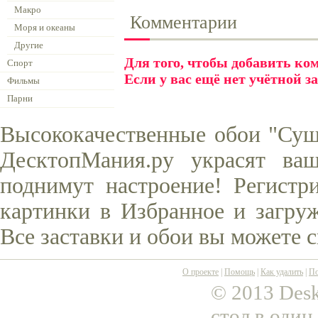
Макро
Комментарии
Моря и океаны
Другие
Для того, чтобы добавить к
Спорт
Если у вас ещё нет учётной з
Фильмы
Парни
Высококачественные обои "Суши
ДесктопМания.ру украсят ва
поднимут настроение! Регистр
картинки в Избранное и загруж
Все заставки и обои вы можете 
О проекте
|
Помощь
|
Как удалить
|
По
© 2013 Desk
стол в один