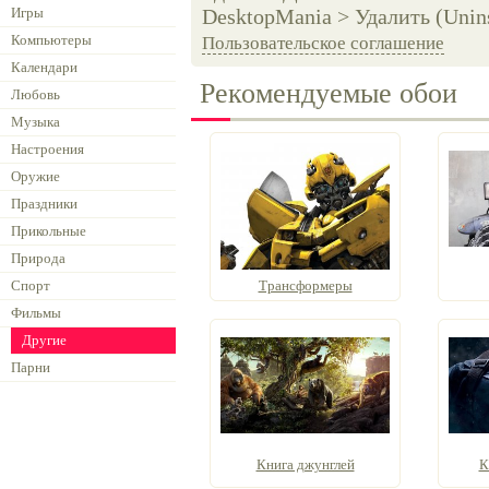
Игры
DesktopMania > Удалить (Unins
Компьютеры
Пользовательское соглашение
Календари
Рекомендуемые обои
Любовь
Музыка
Настроения
Оружие
Праздники
Прикольные
Природа
Спорт
Трансформеры
Фильмы
Другие
Парни
Книга джунглей
К