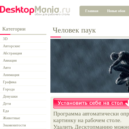
Главная
Новые обои
Категории
Человек паук
3D
Авторские
Абстракция
Авиация
Авто
Анимация
Графика
Города
Девушки
Дети
Еда
Программа автоматически опр
Животные
картинку на рабочем столе.
Знаменитости
Удалить Десктопманию можно 