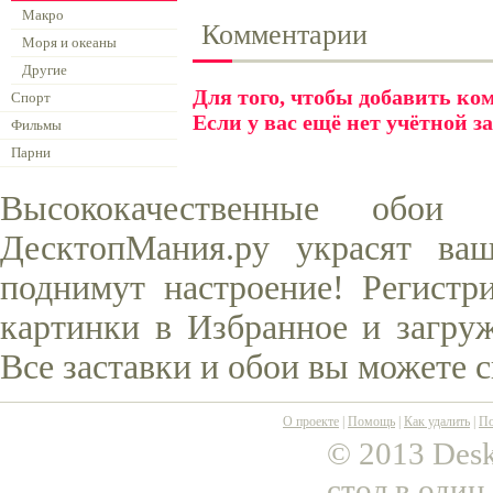
Макро
Комментарии
Моря и океаны
Другие
Для того, чтобы добавить к
Спорт
Если у вас ещё нет учётной з
Фильмы
Парни
Высококачественные обо
ДесктопМания.ру украсят ва
поднимут настроение! Регистр
картинки в Избранное и загруж
Все заставки и обои вы можете 
О проекте
|
Помощь
|
Как удалить
|
По
© 2013 Desk
стол в один