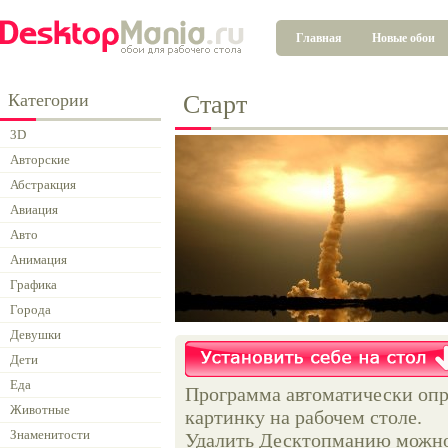
Главная
Новые обои
Категории
Старт
3D
Авторские
Абстракция
Авиация
Авто
Анимация
Графика
Города
Девушки
Дети
Еда
Программа автоматически опр
Животные
картинку на рабочем столе.
Знаменитости
Удалить Десктопманию можно 