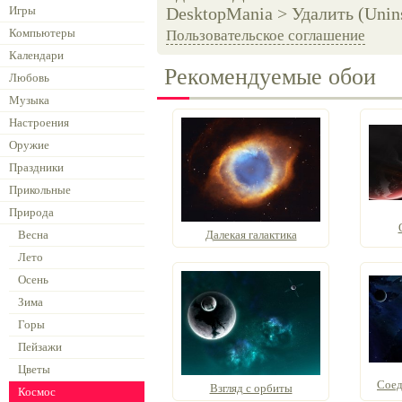
Игры
DesktopMania > Удалить (Unins
Компьютеры
Пользовательское соглашение
Календари
Рекомендуемые обои
Любовь
Музыка
Настроения
Оружие
Праздники
Прикольные
Природа
Весна
Далекая галактика
Лето
Осень
Зима
Горы
Пейзажи
Цветы
Соед
Взгляд с орбиты
Космос