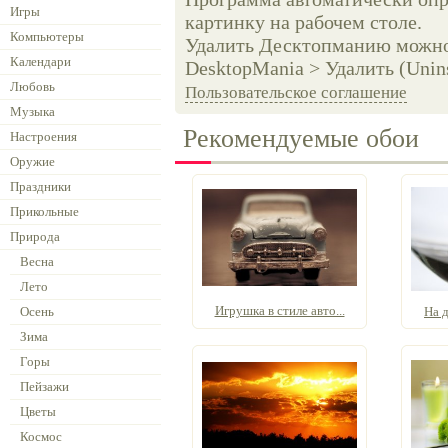
Игры
картинку на рабочем столе.
Компьютеры
Удалить Десктопманию можно 
Календари
DesktopMania > Удалить (Unins
Любовь
Пользовательское соглашение
Музыка
Рекомендуемые обои
Настроения
Оружие
Праздники
Прикольные
Природа
Весна
Лето
Игрушка в стиле авто...
Осень
На д
Зима
Горы
Пейзажи
Цветы
Космос