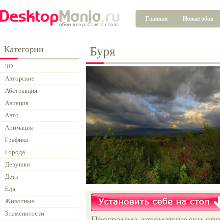
Главная
Новые обои
Категории
Буря
3D
Авторские
Абстракция
Авиация
Авто
Анимация
Графика
Города
Девушки
Дети
Еда
Животные
Знаменитости
Программа автоматически опр