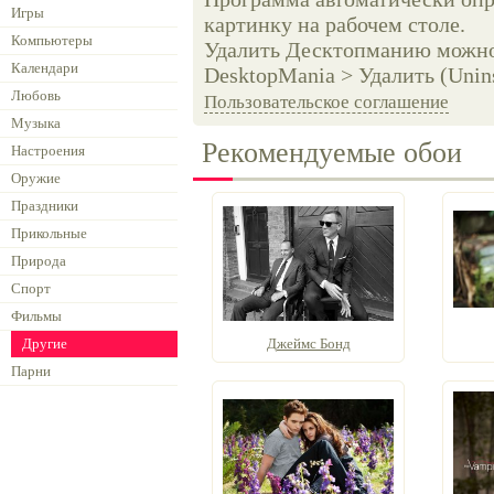
Игры
картинку на рабочем столе.
Компьютеры
Удалить Десктопманию можно 
Календари
DesktopMania > Удалить (Unins
Любовь
Пользовательское соглашение
Музыка
Рекомендуемые обои
Настроения
Оружие
Праздники
Прикольные
Природа
Спорт
Фильмы
Другие
Джеймс Бонд
Парни