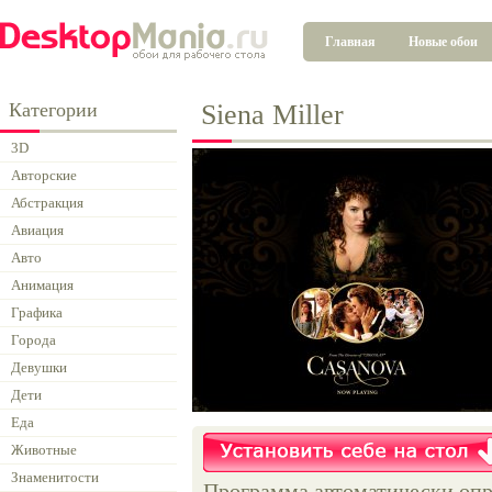
Главная
Новые обои
Категории
Siena Miller
3D
Авторские
Абстракция
Авиация
Авто
Анимация
Графика
Города
Девушки
Дети
Еда
Животные
Знаменитости
Программа автоматически опр