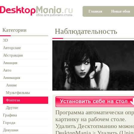
Главная
Новые обои
Категории
Наблюдательность
3D
Авторские
Абстракция
Авиация
Авто
Анимация
Аниме
Мультфильмы
Фэнтези
Другие
Программа автоматически опр
Графика
картинку на рабочем столе.
Города
Удалить Десктопманию можно 
Девушки
DesktopMania > Удалить (Unins