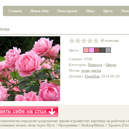
Главная
Новые обои
Популярные
Микс
Цвета
Пом
розы
(8 голосов)
Цвета:
Скачано: 6588
Категория:
Природа
>
Цветы
Метки:
розы
,
цветы
Добавил:
ElenaStar
, 2014-06-29
оматически определит разрешение экрана и разместит картинку на рабочем ст
опманию можно легко через Пуск > Программы > DesktopMania > Удалить (Unins