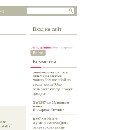
ощь
Вход на сайт
регистрация
забыл пароль?
Войти
Комменты
costenkoaniyta
для
Глаза
наполнены слезами
:
можно больше обой по
этому аниме?Оно
называется:когда плачут
цикады
QWE987
для
Натягивает
тетиву
:
Шикарная Китнисс
joop7
для
Halo 4
:
оле.
и у меня слетели(((все
tall).
ранее сохраненные