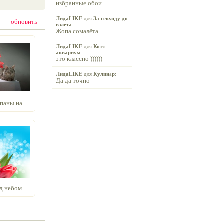
избранные обои
ЛидаLIKE
для
За секунду до
обновить
взлета
:
Жопа сомалёта
ЛидаLIKE
для
Котэ-
аквариум
:
это классно ))))))
ЛидаLIKE
для
Кулинар
:
Да да точно
аны на...
д небом