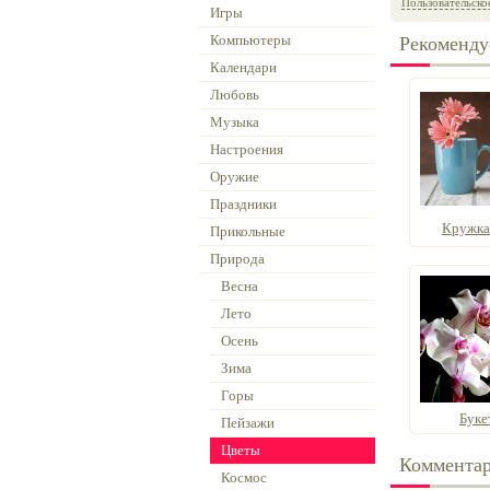
Пользовательско
Игры
Компьютеры
Рекоменду
Календари
Любовь
Музыка
Настроения
Оружие
Праздники
Кружка
Прикольные
Природа
Весна
Лето
Осень
Зима
Горы
Буке
Пейзажи
Цветы
Коммента
Космос