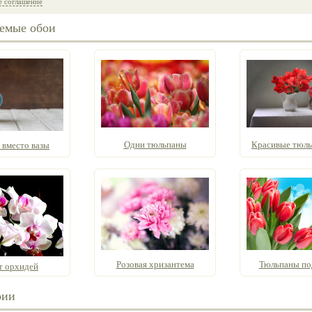
е соглашение
емые обои
Одни тюльпаны
Красивые тюльп
 вместо вазы
Розовая хризантема
Тюльпаны по
т орхидей
рии